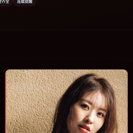
材齐全
连载提醒
。