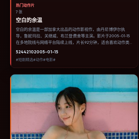
热门动作片
7 张
空白的余温
空白的余温是一部加拿大出品的动作影视作，由丹尼·博伊尔执
导，鲁妮·玛拉、关继威、布兰登·费舍等主演。影片于2005-01-15
在多地院线与网络平台陆续上线，片长92分钟，适合喜欢动作类
型、关注人物命运与城市气质的观众观看。传记片聚焦主人公人生
5244
210
2005-01-15
某一阶段，避免流水账式的大事年表罗列。内容聚焦人物选择与情
#短剧精选#动作#电影#
节推进，节奏与视听语言统一，可作为休闲观影或类型片补片的选
择。