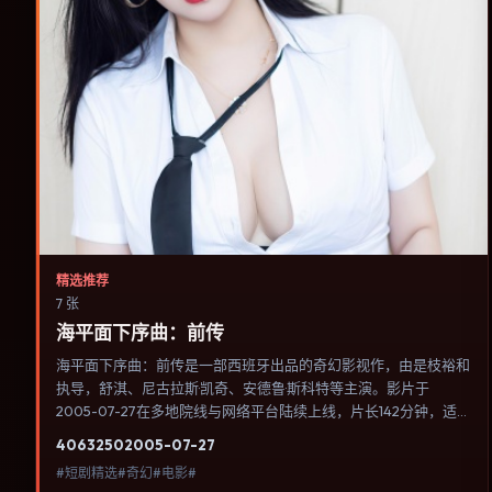
精选推荐
7 张
海平面下序曲：前传
海平面下序曲：前传是一部西班牙出品的奇幻影视作，由是枝裕和
执导，舒淇、尼古拉斯·凯奇、安德鲁·斯科特等主演。影片于
2005-07-27在多地院线与网络平台陆续上线，片长142分钟，适
合喜欢奇幻类型、关注人物命运与城市气质的观众观看。结尾开放
4063
250
2005-07-27
但不空洞：观众能感到答案近在眼前，却仍需自己完成最后一笔。
#短剧精选#奇幻#电影#
内容聚焦人物选择与情节推进，节奏与视听语言统一，可作为休闲