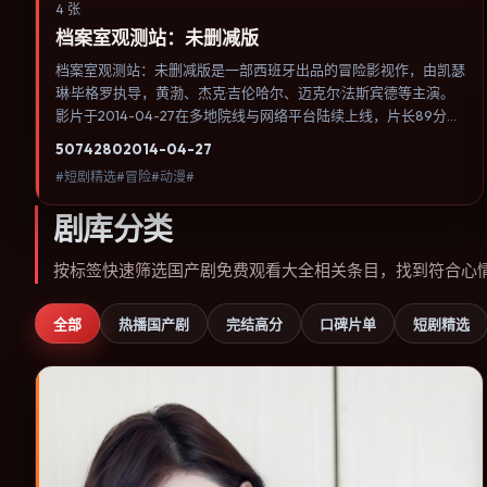
4 张
档案室观测站：未删减版
档案室观测站：未删减版是一部西班牙出品的冒险影视作，由凯瑟
琳·毕格罗执导，黄渤、杰克·吉伦哈尔、迈克尔·法斯宾德等主演。
影片于2014-04-27在多地院线与网络平台陆续上线，片长89分
钟，适合喜欢冒险类型、关注人物命运与城市气质的观众观看。奇
5074
280
2014-04-27
幻元素被当作隐喻使用，世界规则清晰，人物选择仍承担真实后
#短剧精选#冒险#动漫#
果。内容聚焦人物选择与情节推进，节奏与视听语言统一，可作为
休闲观影或类型片补片的选择。
剧库分类
按标签快速筛选国产剧免费观看大全相关条目，找到符合心
全部
热播国产剧
完结高分
口碑片单
短剧精选