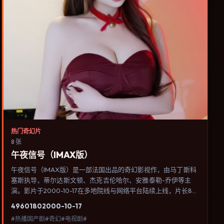
热门奇幻片
8 张
午夜信号（IMAX版）
午夜信号（IMAX版）是一部法国出品的奇幻影视作，由马丁·斯科
塞斯执导，蒂尔达·斯文顿、杰克·吉伦哈尔、安雅·泰勒-乔伊等主
演。影片于2000-10-17在多地院线与网络平台陆续上线，片长87
分钟，适合喜欢奇幻类型、关注人物命运与城市气质的观众观看。
4960
180
2000-10-17
动作场面服务于人物关系，每一次冲突都会改写角色之间的信任边
#热播国产剧#奇幻#电视剧#
界。内容聚焦人物选择与情节推进，节奏与视听语言统一，可作为