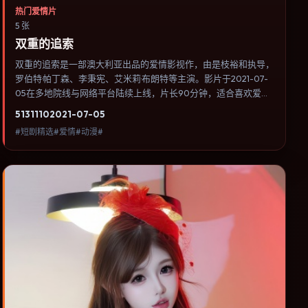
热门爱情片
5 张
双重的追索
双重的追索是一部澳大利亚出品的爱情影视作，由是枝裕和执导，
罗伯特·帕丁森、李秉宪、艾米莉·布朗特等主演。影片于2021-07-
05在多地院线与网络平台陆续上线，片长90分钟，适合喜欢爱情
类型、关注人物命运与城市气质的观众观看。群戏调度密集，多条
5131
110
2021-07-05
线索在终场汇集，收束方式偏现实主义而非英雄主义。内容聚焦人
#短剧精选#爱情#动漫#
物选择与情节推进，节奏与视听语言统一，可作为休闲观影或类型
片补片的选择。