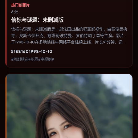
热门犯罪片
6 张
信标与谜题：未删减版
信标与谜题：未删减版是一部法国出品的犯罪影视作，由奉俊昊执
导，奥斯卡·伊萨克、娜塔莉·波特曼、罗伯特·帕丁森等主演。影片
于1998-10-10在多地院线与网络平台陆续上线，片长91分钟，适合
喜欢犯罪类型、关注人物命运与城市气质的观众观看。科幻设定尽
5188
160
1998-10-10
量贴近可验证的科学推论，避免为炫技而牺牲人物动机。内容聚焦
#短剧精选#犯罪#电视剧#
人物选择与情节推进，节奏与视听语言统一，可作为休闲观影或类
型片补片的选择。