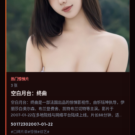
热门惊悚片
3 张
空白月台：终曲
空白月台：终曲是一部法国出品的惊悚影视作，由忻钰坤执导，伊
丽莎白·奥尔森、布兰登·费舍、凯特·布兰切特等主演。影片于
2007-01-22在多地院线与网络平台陆续上线，片长88分钟，适合
喜欢惊悚类型、关注人物命运与城市气质的观众观看。爱情线并不
5017
230
2007-01-22
喧宾夺主，更像一条牵引主角走向自我认知的暗线。内容聚焦人物
#口碑片单#惊悚#综艺#
选择与情节推进，节奏与视听语言统一，可作为休闲观影或类型片