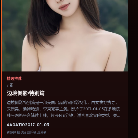
精选推荐
7 张
边境倒影·特别篇
边境倒影·特别篇是一部美国出品的冒险影视作，由文牧野执导，
宋康昊、汤姆·哈迪、李秉宪等主演。影片于2017-01-03在多地院
线与网络平台陆续上线，片长148分钟，适合喜欢冒险类型、关注
人物命运与城市气质的观众观看。传记片聚焦主人公人生某一阶
4404
110
2017-01-03
段，避免流水账式的大事年表罗列。内容聚焦人物选择与情节推
#短剧精选#冒险#动漫#
进，节奏与视听语言统一，可作为休闲观影或类型片补片的选择。